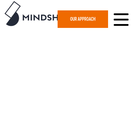
The Title of the Blog Goes Here
BY
DARRELL EVANS
According to Walker Info, by 2020, 86% of
customers will rate customer experience as more