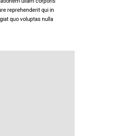
ationem ullam corporis
re reprehenderit qui in
giat quo voluptas nulla