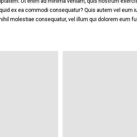
ptatem. Ut enim ad minima veniam, quis nostrum exercit
aliquid ex ea commodi consequatur? Quis autem vel eum iu
nihil molestiae consequatur, vel illum qui dolorem eum fu