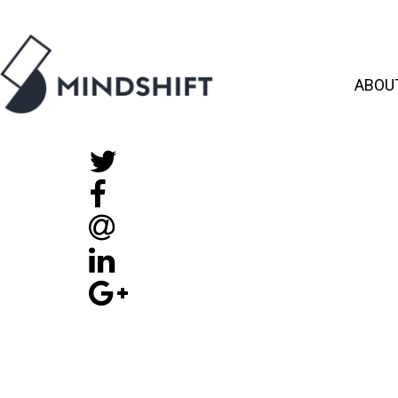
ABOU
The 