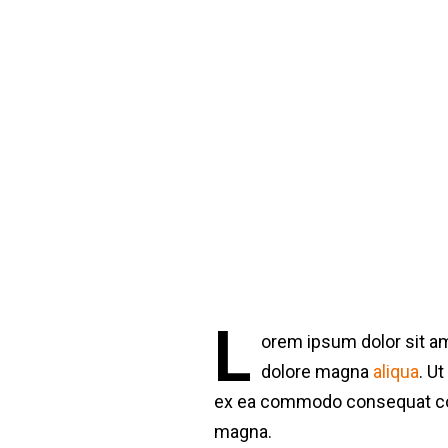
According to W
L
orem ipsum dolor sit am
dolore magna
aliqua
. U
ex ea commodo consequat cons
magna.