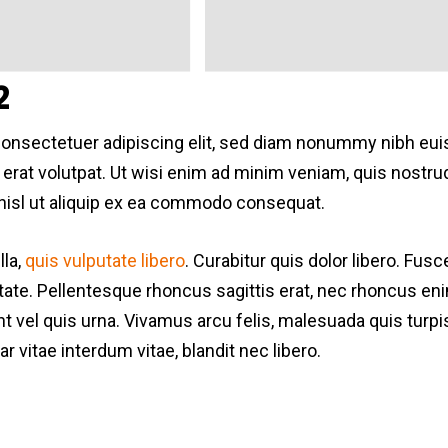
2
consectetuer adipiscing elit, sed diam nonummy nibh eui
erat volutpat. Ut wisi enim ad minim veniam, quis nostrud
 nisl ut aliquip ex ea commodo consequat.
la,
quis vulputate libero
. Curabitur quis dolor libero. Fusc
utate. Pellentesque rhoncus sagittis erat, nec rhoncus e
nt vel quis urna. Vivamus arcu felis, malesuada quis turpi
r vitae interdum vitae, blandit nec libero.