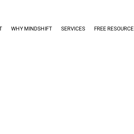
T
WHY MINDSHIFT
SERVICES
FREE RESOURCE
Title of the Blog
Here