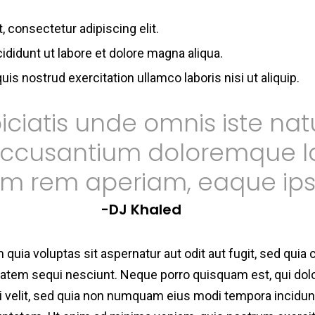
 consectetur adipiscing elit.
didunt ut labore et dolore magna aliqua.
is nostrud exercitation ullamco laboris nisi ut aliquip.
ciatis unde omnis iste natu
ccusantium doloremque l
am rem aperiam, eaque ip
-DJ Khaled
uia voluptas sit aspernatur aut odit aut fugit, sed qui
ptatem sequi nesciunt. Neque porro quisquam est, qui do
ci velit, sed quia non numquam eius modi tempora incidunt