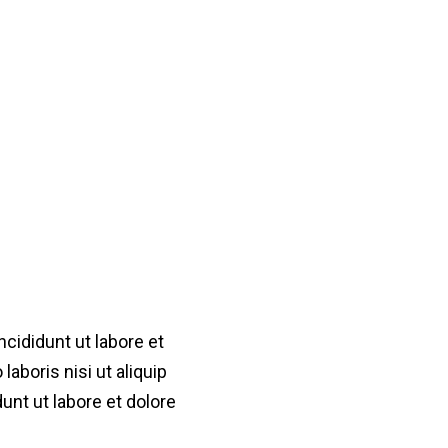
l rate customer
cididunt ut labore et
aboris nisi ut aliquip
nt ut labore et dolore