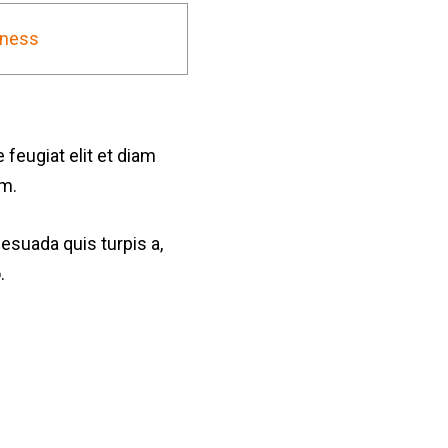
iness
 feugiat elit et diam
im.
lesuada quis turpis a,
.