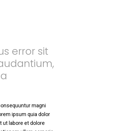
s error sit
audantium,
sa
a consequuntur magni
lorem ipsum quia dolor
 ut labore et dolore