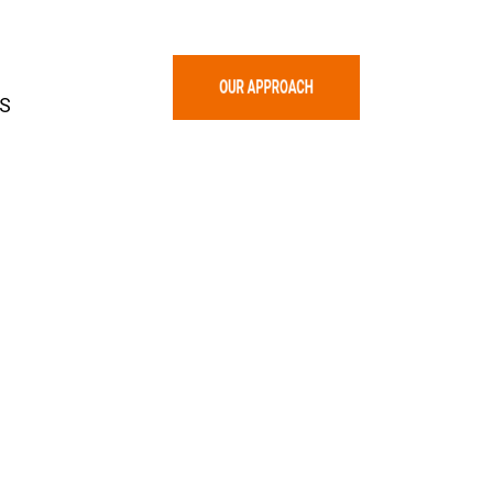
S
 Goes