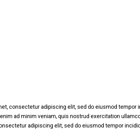
BY
DARRELL EVANS
alker Info, by 2020, 86% of customers wil
experience as more the most important.
et, consectetur adipiscing elit, sed do eiusmod tempor in
t enim ad minim veniam, quis nostrud exercitation ullamco l
ectetur adipiscing elit, sed do eiusmod tempor incididu